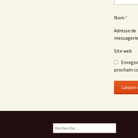
Nom
*
Adresse de
messageri
Site web
Enregis
prochain c
R
e