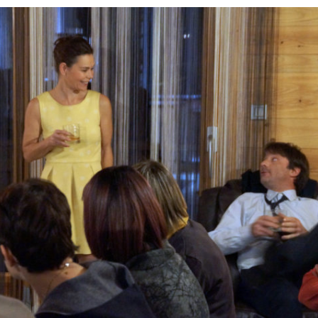
Sainte-Jeanne des
Abattoirs
Tempo 4
UN MARIAGE de Gilles
Granouillet
Typhus
Glengarry Glen ross
Hard Copy