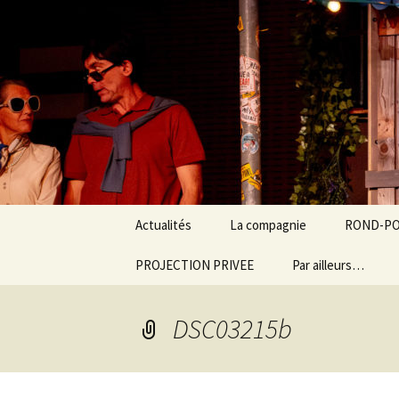
Cinématique Théâtre
Aller
au
contenu
Cinématiq
Actualités
La compagnie
ROND-POIN
PROJECTION PRIVEE
Par ailleurs…
DSC03215b