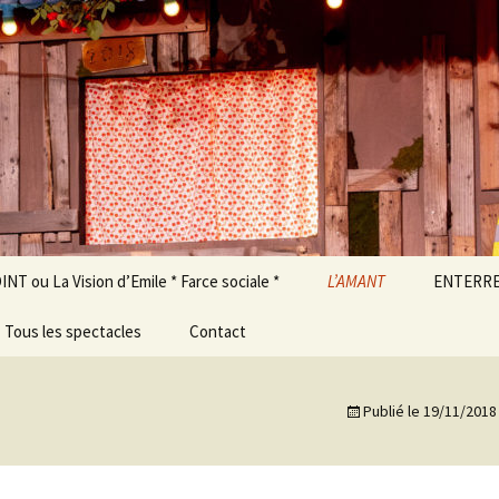
ue Théâtre
T ou La Vision d’Emile * Farce sociale *
L’AMANT
ENTERRE
Tous les spectacles
Contact
FAMILLE LAMBDA
Publié le
19/11/2018
IDOLE
1848, talk show d’une
révolution oubliée